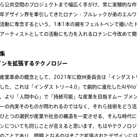
ら公共空間のプロジェクトまで幅広く手がけ、常に実験的な作
年デザイン界を牽引してきたロナン・ブルレックが弟のエルワ
活動に専念するという。1本1本の線をフェルトペンで描いた
アーティストとしての活動にも力を入れるロナンに今改めて聞
特集
インを拡張するテクノロジー
産業革命の概念として、2021年に欧州委員会は「インダストリ
した。これは「インダス トリー4.0」で劇的に進化したAIやl
、より「人間中心」で「持続可能」な産業を目指すムー ブメ
ーの内実そのものが問われるのではなく、それら技術をどう活
ひとつの選択が産業や社会の構造を一変させる、そんな時代に
ンについても同じことが言えると思います。もはやテクノロジ
のことであり、問題 となるのはそこで拡張されたデザインに