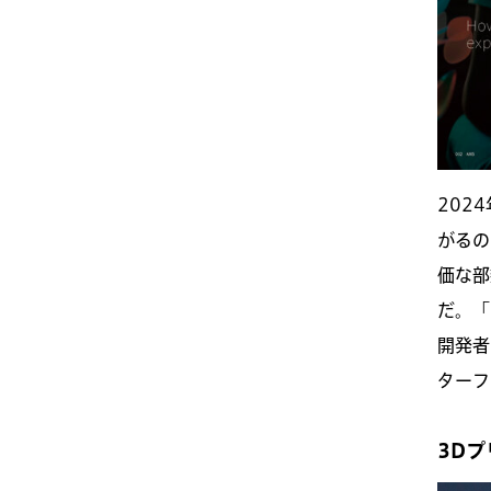
202
がるの
価な部
だ。「
開発者
ターフ
3D