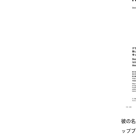
彼の名
ップブ